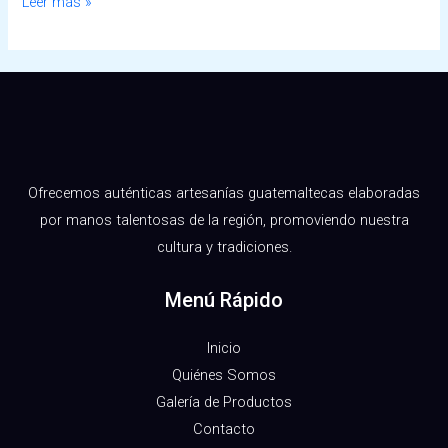
Hello
Leer más »
world!
Ofrecemos auténticas artesanías guatemaltecas elaboradas
por manos talentosas de la región, promoviendo nuestra
cultura y tradiciones.
Menú Rápido
Inicio
Quiénes Somos
Galería de Productos
Contacto